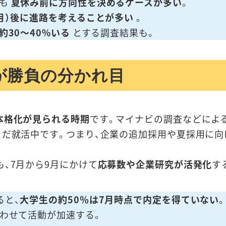
生も
夏休み前に方向性を決めるケースが多い
。
月）後に進路を考えることが多い
。
約30～40%いる
とする調査結果も。
が勝負の分かれ目
本格化が見られる時期
です。マイナビの調査などによ
まだ就活中です。つまり、企業の追加採用や夏採用に
も、7月から9月にかけて
応募数や企業研究が活発化
す
ると、
大学生の約50％は7月時点で内定を得ていない
わせて活動が加速する。