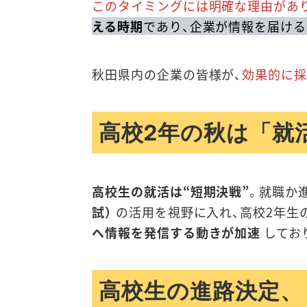
このタイミングには明確な理由があ
える時期
であり、企業が情報を届け
秋田県内の企業の皆様が、
効果的に採
高校2年の秋は「就
高校生の就活は“短期決戦”
。就職か
試）
の活用を視野に入れ、高校2年生
へ情報を発信する動きが加速
してお
高校生の進路決定、